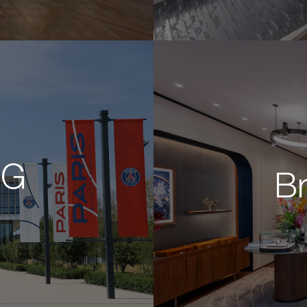
SG
Br