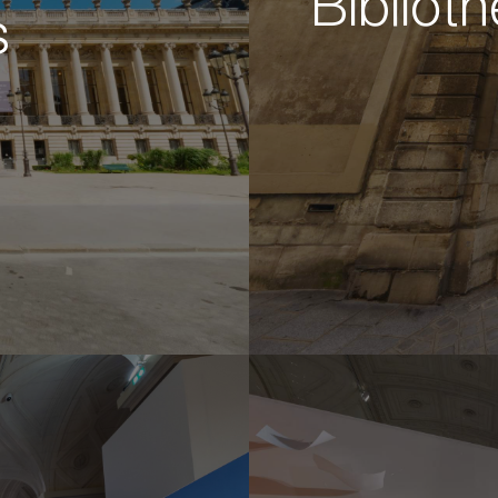
Bibliot
s