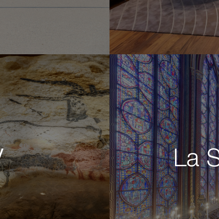
V
La S