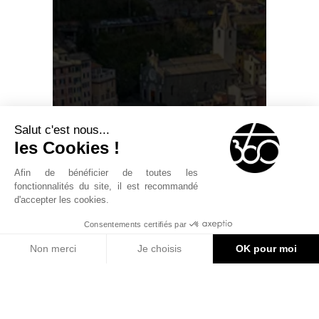
Salut c'est nous...
les Cookies !
Afin de bénéficier de toutes les
fonctionnalités du site, il est recommandé
d'accepter les cookies.
Consentements certifiés par
Non merci
Je choisis
OK pour moi
Plateforme de Gestion du Consentement : Personnalise
Axeptio consent
Notre plateforme vous permet d'adapter et de gérer vos 