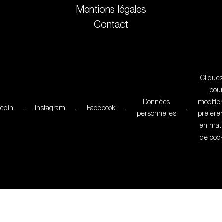
Mentions légales
Contact
Cliquez
pou
Données
modifie
kedin
.
Instagram
.
Facebook
.
.
personnelles
préfére
en mat
de coo