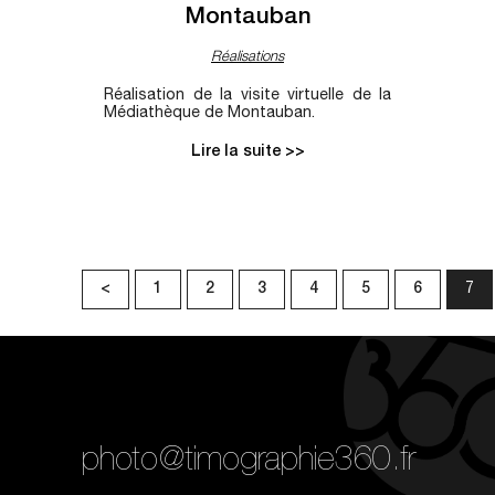
Montauban
Réalisations
Réalisation de la visite virtuelle de la
Médiathèque de Montauban.
Lire la suite >>
<
1
2
3
4
5
6
7
photo@timographie360.fr