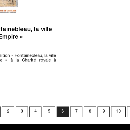
ainebleau, la ville
Empire »
sition « Fontainebleau, la ville
e » à la Charité royale à
2
3
4
5
6
7
8
9
10