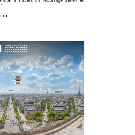
ersion à travers un reportage aérien en
°.
te >>