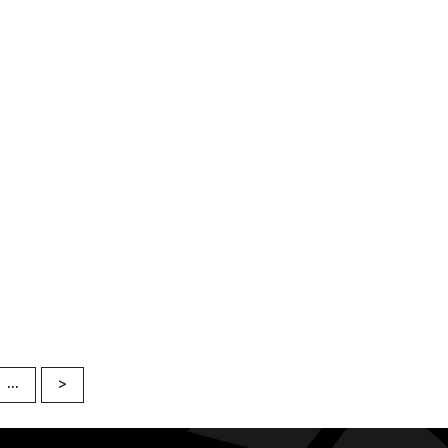
...
>