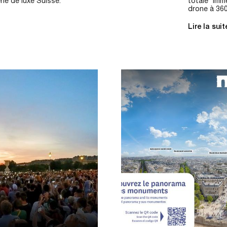
rie de luxe Suisse.
totale imm
drone à 360
Lire la sui