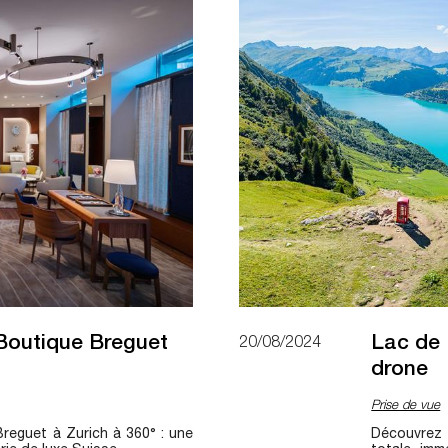
- Boutique Breguet
Lac de 
20/08/2024
drone
Prise de vue
reguet à Zurich à 360° : une
Découvrez 