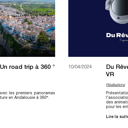
Un road trip à 360 °
Du Rêve
10/04/2024
VR
Réalisations
avec les premiers panoramas
Présenta
ture en Andalousie à 360°.
l'associat
des animatio
pour les en
Lire la sui