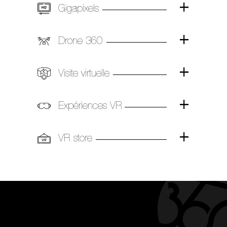
Gigapixels
Drone 360
Visite virtuelle
Expériences VR
VR store