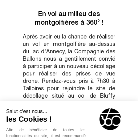
En vol au milieu des
montgolfières à 360° !
Après avoir eu la chance de réaliser
un vol en montgolfière au-dessus
du lac d'Annecy, la Compagnie des
Ballons nous a gentillement convié
à participer à un nouveau décollage
pour réaliser des prises de vue
drone. Rendez-vous pris à 7h30 à
Talloires pour rejoindre le site de
décollage situé au col de Bluffy
surplombant tout le lac d'Annecy. Il
Salut c'est nous...
faut faire vite pour se mettre en
les Cookies !
place, une fois en vol on ne sait pas
où vont se diriger les montgolfières.
Afin de bénéficier de toutes les
En quelques minutes les 2 ballons
fonctionnalités du site, il est recommandé