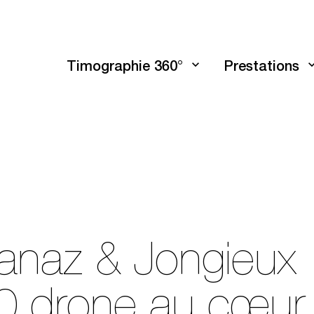
Timographie 360°
Prestations
naz & Jongieux : 
360 drone au cœur